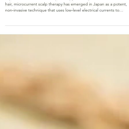
Jan 1
Japanese Microcurrent Scalp Therapy: Science, Devic
& Practical Guide ⚡💆‍♀️✨
Japanese Microcurrent Scalp Therapy In the quest for fuller, healthi
hair, microcurrent scalp therapy has emerged in Japan as a potent,
non‐invasive technique that uses low‐level electrical currents to
stimulate follicles, enhance circulation, and balance scalp physiology
Why Microcurrent Scalp Therapy Works 🔬 Cellular Activation: Gentle
(20–200 µA) currents mimic the scalp’s natural bioelectric signals,
upregulating ATP production in dermal papilla cells and kick‐start