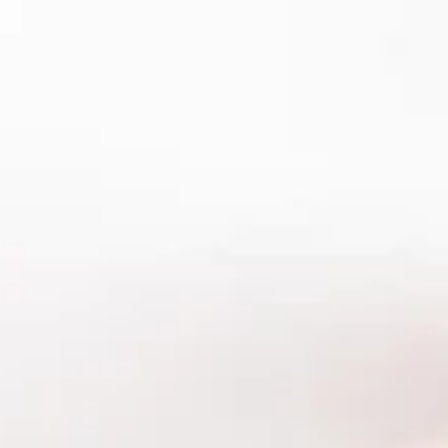
Dec 25, 2025
The Benefits of Sake Kasu Scalp Treatments: Japanes
Rice Ferment for Healthier Hair 🍶🌿✨
The Benefits of Sake Kasu Scalp Treatments: Japanese Rice Fermen
for Healthier Hair Japan’s ancient sake kasu —the creamy lees left o
from sake brewing—is more than a cooking ingredient. Why Sake K
Works: Science of Rice Fermentation 🔬 Amino Acid Complex: Sake
lees contain glutamic acid, glycine, and arginine that support kerati
synthesis and scalp barrier repair . Koji Enzyme Activity: Fermentation
by Aspergillus oryzae produces proteolytic enzymes that gently ex