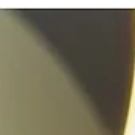
なしで月収10万増の理由
こんにちは。The Head Spa Tokyo 採用担当です🌿 突然ですが、ヘ
スパニストや美容師として働く中で、将来の「お金」について不安
じたことはありませんか？ 「毎日こんなに遅くまで頑張っているの
に、手取りが変わらない…」 「店販のノルマ達成のために、お客様
商品を押し売りするのが辛い…」 「先輩を見ていると、長く働いて
お給料が上がっていない気がする…」 好きな仕事のはずなのに、数
や生活のプレッシャーで心がすり減ってしまう。 これは、多くの技
者が抱える深刻な悩みです。 しかし、断言します。 **「技術者が、
の技術に見合った正当な報酬を得られない」なんて、あってはなら
ことです。** 今日は、そんな悩みを抱えていた元美容師スタッフA
（20代後半）の**「リアルなお財布事情」**を、包み隠さず公開しま
す。 なぜThe Head Spa Tokyoなら、**ノルマなしで、お客様を大切
しながら、しっかり稼げるのか。** その秘密を紐解いていきます。 
社3ヶ月目の給与を公開！手取りが激変した理由 前職（美容室）時
の比較