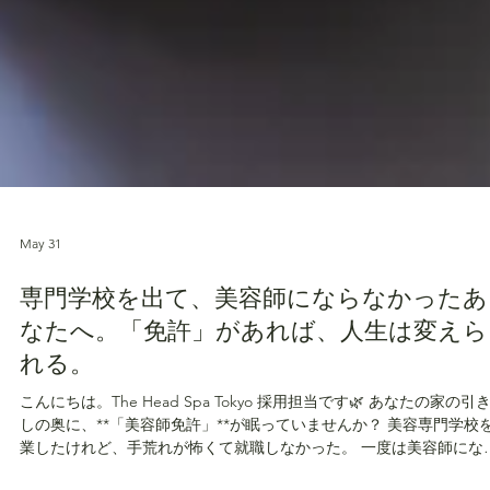
May 31
専門学校を出て、美容師にならなかったあ